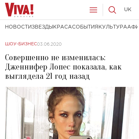
UK
НОВОСТИ
ЗВЕЗДЫ
КРАСА
СОБЫТИЯ
КУЛЬТУРА
АФ
03.06.2020
ШОУ-БИЗНЕС
Совершенно не изменилась:
Дженнифер Лопес показала, как
выглядела 21 год назад