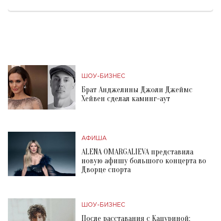
ШОУ-БИЗНЕС
Брат Анджелины Джоли Джеймс
Хейвен сделал каминг-аут
АФИША
ALENA OMARGALIEVA представила
новую афишу большого концерта во
Дворце спорта
ШОУ-БИЗНЕС
После расставания с Кацуриной: