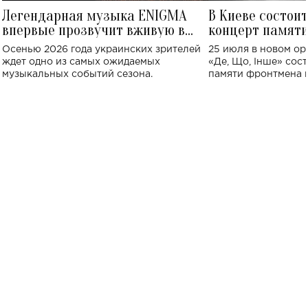
Легендарная музыка ENIGMA
В Киеве состои
впервые прозвучит вживую в
концерт памят
Украине: где состоится концерт
Клименко: более
Осенью 2026 года украинских зрителей
25 июля в новом op
исполнят песн
ждет одно из самых ожидаемых
«Де, Що, Інше» сос
музыкальных событий сезона.
памяти фронтмена
Михаила Клименко. 
особенный музыкал
посвященный артист
стало символом ис
настоящей любви.