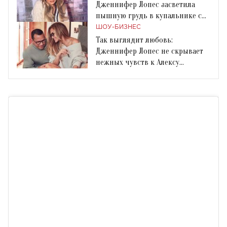
Дженнифер Лопес засветила
пышную грудь в купальнике с
экстремальным вырезом
ШОУ-БИЗНЕС
Так выглядит любовь:
Дженнифер Лопес не скрывает
нежных чувств к Алексу
Родригесу на новых фото