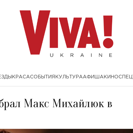
ЕЗДЫ
КРАСА
СОБЫТИЯ
КУЛЬТУРА
АФИША
КИНО
СПЕЦ
ыбрал Макс Михайлюк в