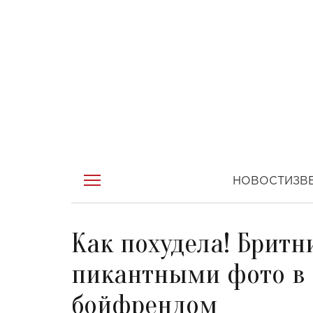
НОВОСТИ
ЗВ
Как похудела! Бритн
пикантными фото в
бойфрендом