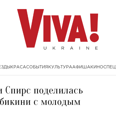
ЕЗДЫ
КРАСА
СОБЫТИЯ
КУЛЬТУРА
АФИША
КИНО
СПЕЦ
и Спирс поделилась
 бикини с молодым