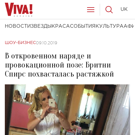
UK
НОВОСТИ
ЗВЕЗДЫ
КРАСА
СОБЫТИЯ
КУЛЬТУРА
АФ
09.10.2019
ШОУ-БИЗНЕС
В откровенном наряде и
провокационной позе: Бритни
Спирс похвасталась растяжкой