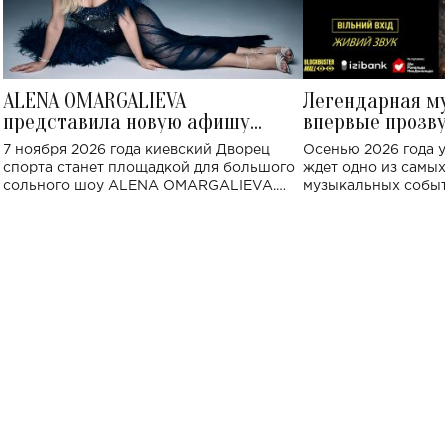
ALENA OMARGALIEVA
Легендарная м
представила новую афишу
впервые прозву
большого концерта во Дворце
Украине: где со
7 ноября 2026 года киевский Дворец
Осенью 2026 года у
спорта
спорта станет площадкой для большого
ждет одно из самы
сольного шоу ALENA OMARGALIEVA.
музыкальных событ
Концерт получил символичное название
«Не пьяная — влюбленная».