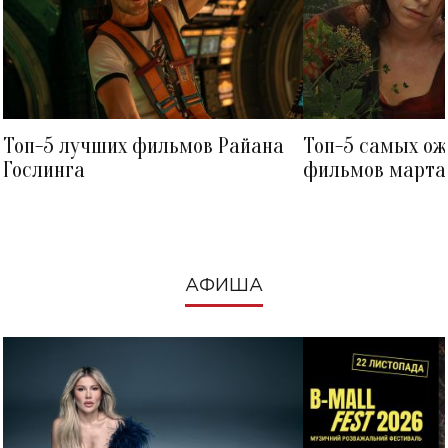
Топ-5 лучших фильмов Райана
Топ-5 самых о
Гослинга
фильмов марта 
посмотреть в к
АФИША