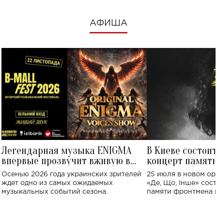
АФИША
Легендарная музыка ENIGMA
В Киеве состои
впервые прозвучит вживую в
концерт памят
Украине: где состоится концерт
Клименко: более
Осенью 2026 года украинских зрителей
25 июля в новом op
исполнят песн
ждет одно из самых ожидаемых
«Де, Що, Інше» сос
музыкальных событий сезона.
памяти фронтмена
Михаила Клименко. 
особенный музыкал