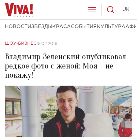
UK
НОВОСТИ
ЗВЕЗДЫ
КРАСА
СОБЫТИЯ
КУЛЬТУРА
АФ
15.02.2018
ШОУ-БИЗНЕС
Владимир Зеленский опубликовал
редкое фото с женой: Моя - не
покажу!