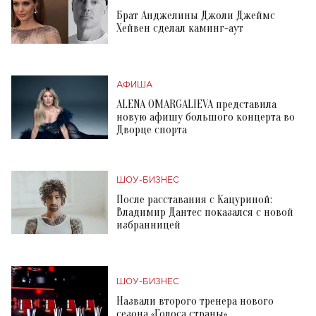
Брат Анджелины Джоли Джеймс
Хейвен сделал каминг-аут
АФИША
ALENA OMARGALIEVA представила
новую афишу большого концерта во
Дворце спорта
ШОУ-БИЗНЕС
После расставания с Кацуриной:
Владимир Дантес показался с новой
избранницей
ШОУ-БИЗНЕС
Назвали второго тренера нового
сезона «Голоса страны»