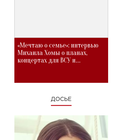
«Мечтаю о семье»: интервью
Михаила Хомы о планах,
концертах для ВСУ и
изменениях во время войны
ДОСЬЕ