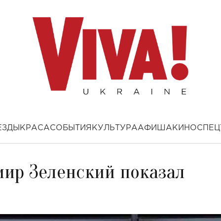
ЕЗДЫ
КРАСА
СОБЫТИЯ
КУЛЬТУРА
АФИША
КИНО
СПЕЦ
мир Зеленский показал