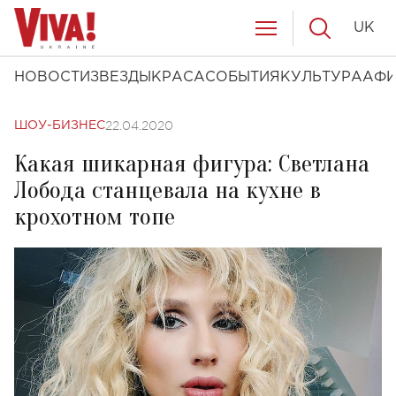
UK
НОВОСТИ
ЗВЕЗДЫ
КРАСА
СОБЫТИЯ
КУЛЬТУРА
АФ
22.04.2020
ШОУ-БИЗНЕС
Какая шикарная фигура: Светлана
Лобода станцевала на кухне в
крохотном топе