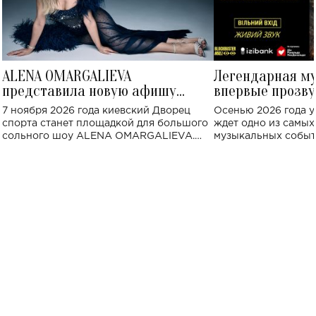
ALENA OMARGALIEVA
Легендарная м
представила новую афишу
впервые прозву
большого концерта во Дворце
Украине: где со
7 ноября 2026 года киевский Дворец
Осенью 2026 года у
спорта
спорта станет площадкой для большого
ждет одно из самы
сольного шоу ALENA OMARGALIEVA.
музыкальных событ
Концерт получил символичное название
«Не пьяная — влюбленная».