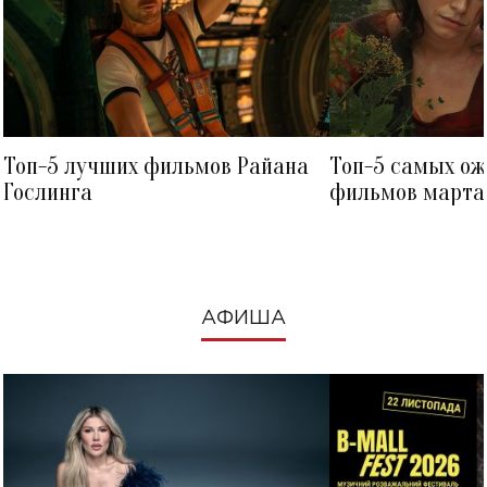
Топ-5 лучших фильмов Райана
Топ-5 самых о
Гослинга
фильмов марта 
посмотреть в к
АФИША