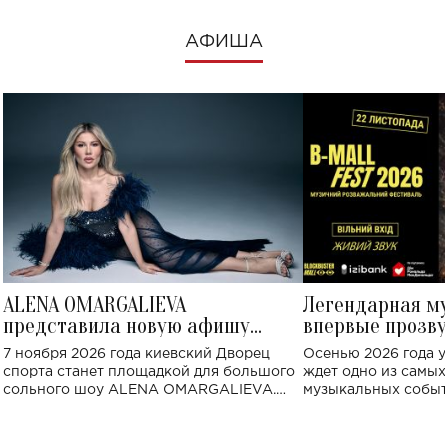
АФИША
ALENA OMARGALIEVA
Легендарная м
представила новую афишу
впервые прозву
большого концерта во Дворце
Украине: где со
7 ноября 2026 года киевский Дворец
Осенью 2026 года у
спорта
спорта станет площадкой для большого
ждет одно из самы
сольного шоу ALENA OMARGALIEVA.
музыкальных событ
Концерт получил символичное название
«Не пьяная — влюбленная».