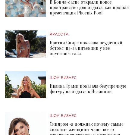
В Конча-Заспе открыли новое
пространство для отдыха: как прошла
презентация Phoenix Pool
КРАСОТА
Бритни Спирс показала неудачный
ботокс: из-за инъекции у нее
опустился глаз
ШОУ-БИЗНЕС
Иванка Трамп показала безупречную
фигуру на отдыхе в Исландии
ШОУ-БИЗНЕС
Синдром «я должна»: почему самые
сильные женщины чаще всего