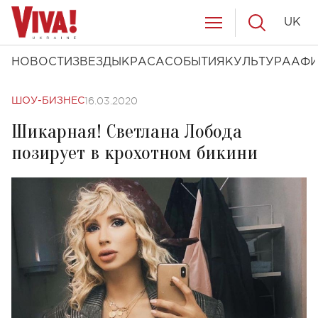
UK
НОВОСТИ
ЗВЕЗДЫ
КРАСА
СОБЫТИЯ
КУЛЬТУРА
АФ
16.03.2020
ШОУ-БИЗНЕС
Шикарная! Светлана Лобода
позирует в крохотном бикини