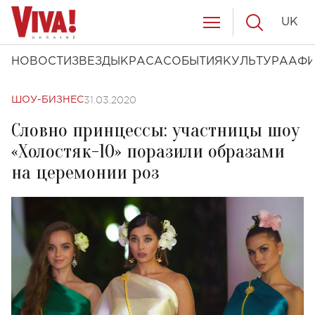
UK
НОВОСТИ
ЗВЕЗДЫ
КРАСА
СОБЫТИЯ
КУЛЬТУРА
АФ
31.03.2020
ШОУ-БИЗНЕС
Словно принцессы: участницы шоу
«Холостяк-10» поразили образами
на церемонии роз