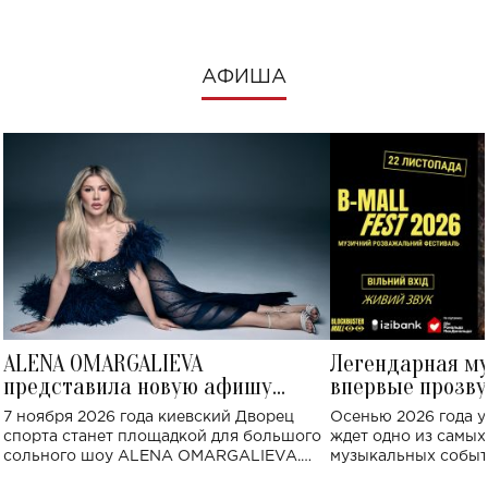
АФИША
ALENA OMARGALIEVA
Легендарная м
представила новую афишу
впервые прозву
большого концерта во Дворце
Украине: где со
7 ноября 2026 года киевский Дворец
Осенью 2026 года у
спорта
спорта станет площадкой для большого
ждет одно из самы
сольного шоу ALENA OMARGALIEVA.
музыкальных событ
Концерт получил символичное название