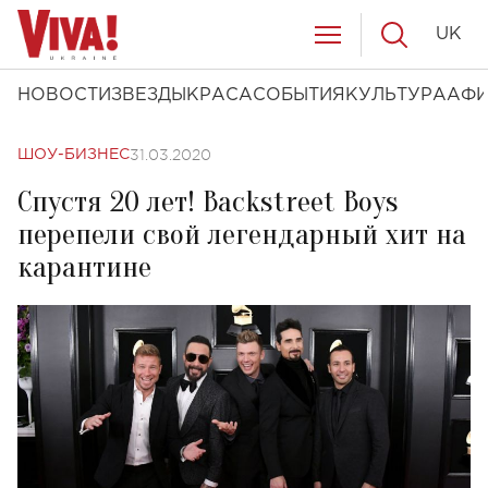
UK
НОВОСТИ
ЗВЕЗДЫ
КРАСА
СОБЫТИЯ
КУЛЬТУРА
АФ
31.03.2020
ШОУ-БИЗНЕС
Спустя 20 лет! Backstreet Boys
перепели свой легендарный хит на
карантине