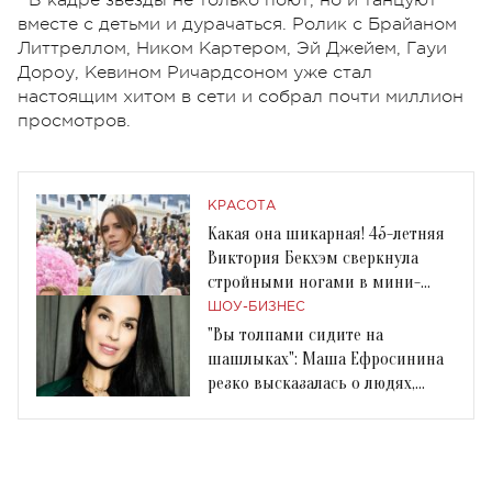
вместе с детьми и дурачаться. Ролик с Брайаном
Литтреллом, Ником Картером, Эй Джейем, Гауи
Дороу, Кевином Ричардсоном уже стал
настоящим хитом в сети и собрал почти миллион
просмотров.
КРАСОТА
Какая она шикарная! 45-летняя
Виктория Бекхэм сверкнула
стройными ногами в мини-
платье
ШОУ-БИЗНЕС
"Вы толпами сидите на
шашлыках": Маша Ефросинина
резко высказалась о людях,
нарушающих карантин