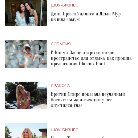
ШОУ-БИЗНЕС
Дочь Брюса Уиллиса и Деми Мур
вышла замуж
СОБЫТИЯ
В Конча-Заспе открыли новое
пространство для отдыха: как прошла
презентация Phoenix Pool
КРАСОТА
Бритни Спирс показала неудачный
ботокс: из-за инъекции у нее
опустился глаз
ШОУ-БИЗНЕС