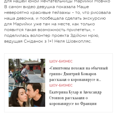
для нашей юной мечтательницы Марийки Мовчко
В самом видео девушка показала Маше
невероятно красивые пейзажы – то, что рисовала
наша девочка, и пообещала сделать экскурсию
для Марийки уже там на месте, как только
появится такая возможность прилететь», –
поделилась волонтер проекта Здійсни мрію,
ведущая Сніданок з 1+1 Неля Шовкопляс.
ШОУ-БИЗНЕС
«Cимптомы похожи на обычный
грипп»: Дмитрий Комаров
рассказал о коронавирусе и
поездке в Китай
ШОУ-БИЗНЕС
Екатерина Кухар и Александр
Стоянов рассказали о
коронавирусе во Франции