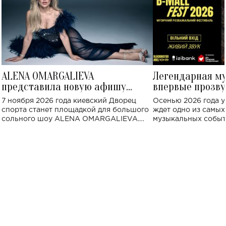
ALENA OMARGALIEVA
Легендарная м
представила новую афишу
впервые прозву
большого концерта во Дворце
Украине: где со
7 ноября 2026 года киевский Дворец
Осенью 2026 года у
спорта
спорта станет площадкой для большого
ждет одно из самы
сольного шоу ALENA OMARGALIEVA.
музыкальных событ
Концерт получил символичное название
«Не пьяная — влюбленная».