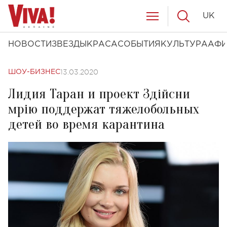
UK
НОВОСТИ
ЗВЕЗДЫ
КРАСА
СОБЫТИЯ
КУЛЬТУРА
АФ
13.03.2020
ШОУ-БИЗНЕС
Лидия Таран и проект Здійсни
мрію поддержат тяжелобольных
детей во время карантина