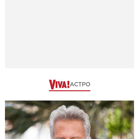
АСТРО