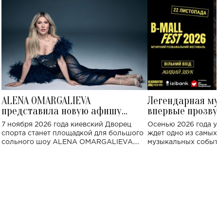
ALENA OMARGALIEVA
Легендарная м
представила новую афишу
впервые прозву
большого концерта во Дворце
Украине: где со
7 ноября 2026 года киевский Дворец
Осенью 2026 года у
спорта
спорта станет площадкой для большого
ждет одно из самы
сольного шоу ALENA OMARGALIEVA.
музыкальных событ
Концерт получил символичное название
«Не пьяная — влюбленная».