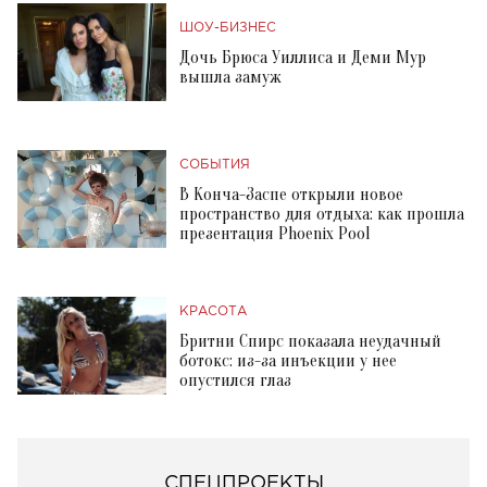
ШОУ-БИЗНЕС
Дочь Брюса Уиллиса и Деми Мур
вышла замуж
СОБЫТИЯ
В Конча-Заспе открыли новое
пространство для отдыха: как прошла
презентация Phoenix Pool
КРАСОТА
Бритни Спирс показала неудачный
ботокс: из-за инъекции у нее
опустился глаз
СПЕЦПРОЕКТЫ