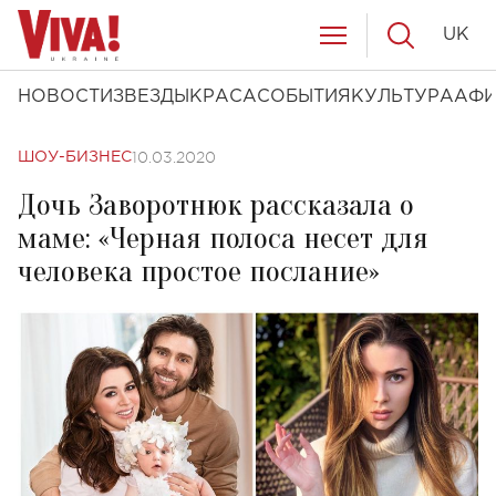
UK
НОВОСТИ
ЗВЕЗДЫ
КРАСА
СОБЫТИЯ
КУЛЬТУРА
АФ
10.03.2020
ШОУ-БИЗНЕС
Дочь Заворотнюк рассказала о
маме: «Черная полоса несет для
человека простое послание»