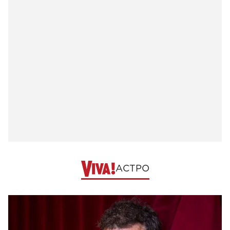
АСТРО