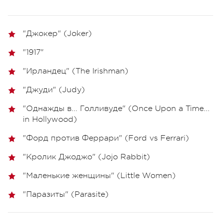
"Джокер" (Joker)
"1917"
"Ирландец" (The Irishman)
"Джуди" (Judy)
"Однажды в... Голливуде" (Once Upon a Time...
in Hollywood)
"Форд против Феррари" (Ford vs Ferrari)
"Кролик Джоджо" (Jojo Rabbit)
"Маленькие женщины" (Little Women)
"Паразиты" (Parasite)