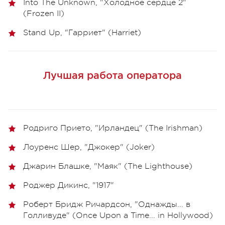
Into The Unknown, "Холодное сердце 2"
(Frozen II)
Stand Up, "Гарриет" (Harriet)
Лучшая работа оператора
Родриго Прието, "Ирландец" (The Irishman)
Лоуренс Шер, "Джокер" (Joker)
Джарин Блашке, "Маяк" (The Lighthouse)
Роджер Дикинс, "1917"
Роберт Бридж Ричардсон, "Однажды... в
Голливуде" (Once Upon a Time... in Hollywood)