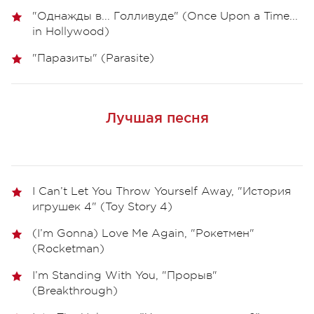
"Однажды в... Голливуде" (Once Upon a Time...
in Hollywood)
"Паразиты" (Parasite)
Лучшая песня
I Can’t Let You Throw Yourself Away, "История
игрушек 4" (Toy Story 4)
(I’m Gonna) Love Me Again, "Рокетмен"
(Rocketman)
I’m Standing With You, "Прорыв"
(Breakthrough)