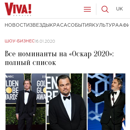
UK
НОВОСТИ
ЗВЕЗДЫ
КРАСА
СОБЫТИЯ
КУЛЬТУРА
АФ
16.01.2020
ШОУ-БИЗНЕС
Все номинанты на «Оскар 2020»:
полный список