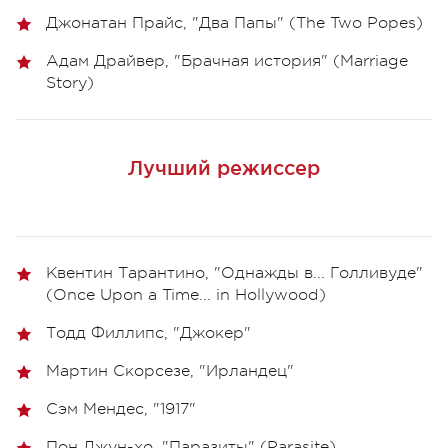
Джонатан Прайс, "Два Папы" (The Two Popes)
Адам Драйвер, "Брачная история" (Marriage
Story)
Лучший режиссер
Квентин Тарантино, "Однажды в... Голливуде"
(Once Upon a Time... in Hollywood)
Тодд Филлипс, "Джокер"
Мартин Скорсезе, "Ирландец"
Сэм Мендес, "1917"
Пон Джун-хо, "Паразиты" (Parasite)