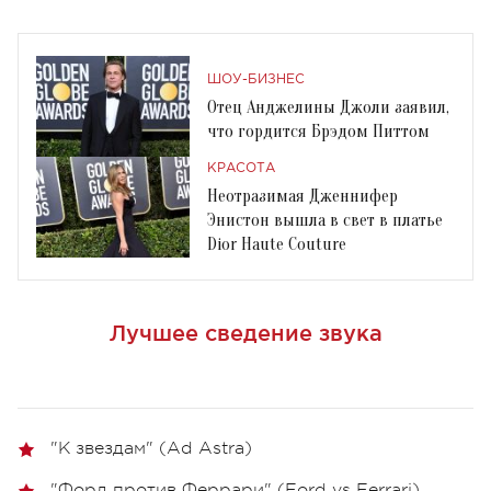
ШОУ-БИЗНЕС
Отец Анджелины Джоли заявил,
что гордится Брэдом Питтом
КРАСОТА
Неотразимая Дженнифер
Энистон вышла в свет в платье
Dior Haute Couture
Лучшее сведение звука
"К звездам" (Ad Astra)
"Форд против Феррари" (Ford vs Ferrari)