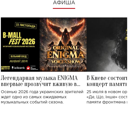
АФИША
Легендарная музыка ENIGMA
В Киеве состои
впервые прозвучит вживую в
концерт памят
Украине: где состоится концерт
Клименко: более
Осенью 2026 года украинских зрителей
25 июля в новом op
исполнят песн
ждет одно из самых ожидаемых
«Де, Що, Інше» сос
музыкальных событий сезона.
памяти фронтмена
Михаила Клименко. 
особенный музыкал
посвященный артист
стало символом ис