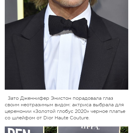
Зато Дженнифер Энистон порадовала глаз
своим неотразимым видом: актриса выбрала для
церемонии «Золотой глобус 2020» черное платье
со шлейфом от Dior Haute Couture.