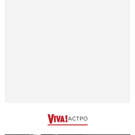
АСТРО