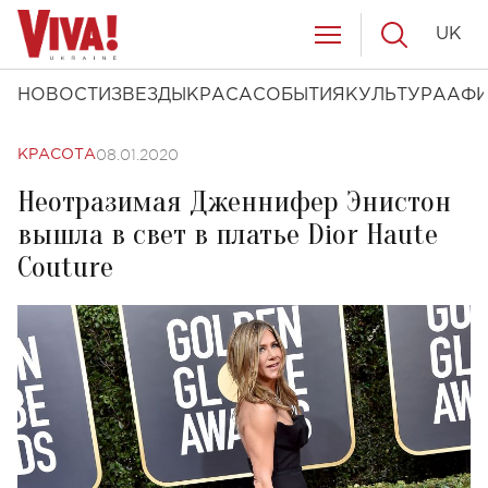
UK
НОВОСТИ
ЗВЕЗДЫ
КРАСА
СОБЫТИЯ
КУЛЬТУРА
АФ
08.01.2020
КРАСОТА
Неотразимая Дженнифер Энистон
вышла в свет в платье Dior Haute
Couture