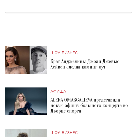
ШОУ-БИЗНЕС
Брат Анджелины Джоли Джеймс
Хейвен сделал каминг-аут
АФИША
ALENA OMARGALIEVA представила
новую афишу большого концерта во
Дворце спорта
ШОУ-БИЗНЕС