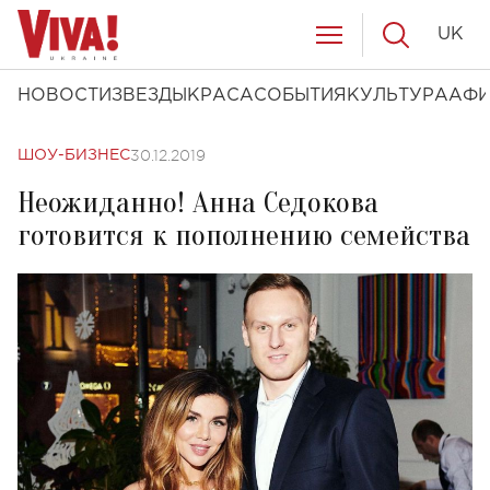
UK
НОВОСТИ
ЗВЕЗДЫ
КРАСА
СОБЫТИЯ
КУЛЬТУРА
АФ
30.12.2019
ШОУ-БИЗНЕС
Неожиданно! Анна Седокова
готовится к пополнению семейства