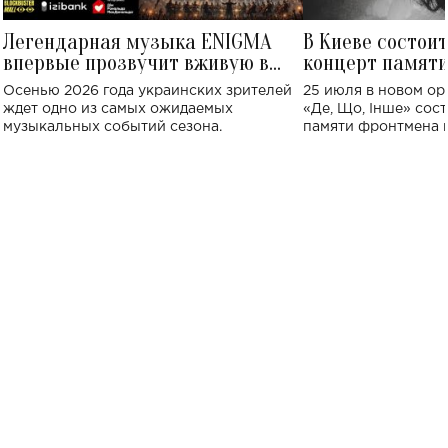
Легендарная музыка ENIGMA
В Киеве состои
впервые прозвучит вживую в
концерт памят
Украине: где состоится концерт
Клименко: более
Осенью 2026 года украинских зрителей
25 июля в новом op
исполнят песн
ждет одно из самых ожидаемых
«Де, Що, Інше» сос
музыкальных событий сезона.
памяти фронтмена
Михаила Клименко. 
особенный музыкал
посвященный артист
стало символом ис
настоящей любви.