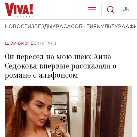
UK
НОВОСТИ
ЗВЕЗДЫ
КРАСА
СОБЫТИЯ
КУЛЬТУРА
АФ
10.12.2019
ШОУ-БИЗНЕС
Он пересел на мою шею: Анна
Седокова впервые рассказала о
романе с альфонсом