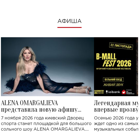
АФИША
ALENA OMARGALIEVA
Легендарная м
представила новую афишу
впервые прозву
большого концерта во Дворце
Украине: где со
7 ноября 2026 года киевский Дворец
Осенью 2026 года у
спорта
спорта станет площадкой для большого
ждет одно из самы
сольного шоу ALENA OMARGALIEVA.
музыкальных событ
Концерт получил символичное название