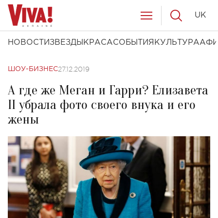
UK
НОВОСТИ
ЗВЕЗДЫ
КРАСА
СОБЫТИЯ
КУЛЬТУРА
АФ
27.12.2019
ШОУ-БИЗНЕС
А где же Меган и Гарри? Елизавета
II убрала фото своего внука и его
жены