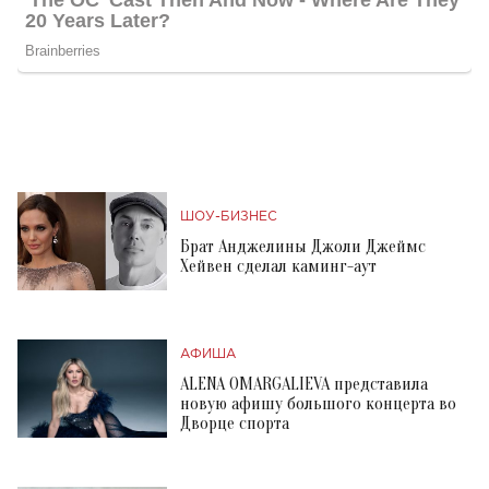
ШОУ-БИЗНЕС
Брат Анджелины Джоли Джеймс
Хейвен сделал каминг-аут
АФИША
ALENA OMARGALIEVA представила
новую афишу большого концерта во
Дворце спорта