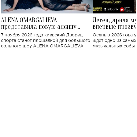
ALENA OMARGALIEVA
Легендарная м
представила новую афишу
впервые прозву
большого концерта во Дворце
Украине: где со
7 ноября 2026 года киевский Дворец
Осенью 2026 года у
спорта
спорта станет площадкой для большого
ждет одно из самы
сольного шоу ALENA OMARGALIEVA.
музыкальных событ
Концерт получил символичное название
«Не пьяная — влюбленная».