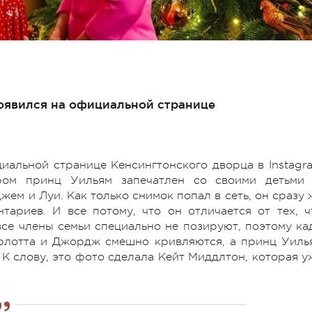
появился на официальной странице
циальной странице Кенсингтонского дворца в Instagr
ором принц Уильям запечатлен со своими детьми
м и Луи. Как только снимок попал в сеть, он сразу 
ариев. И все потому, что он отличается от тех, ч
все члены семьи специально не позируют, поэтому ка
рлотта и Джордж смешно кривляются, а принц Уиль
 К слову, это фото сделала Кейт Миддлтон, которая у