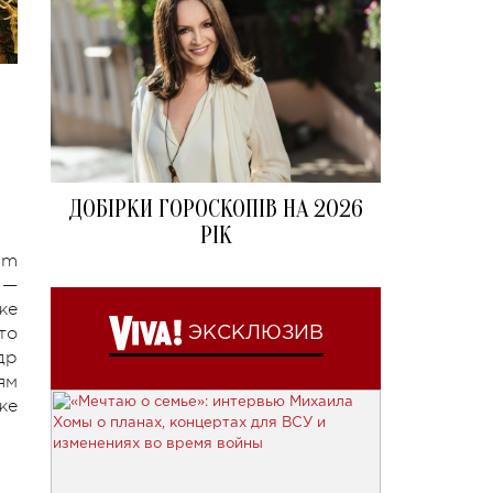
ДОБІРКИ ГОРОСКОПІВ НА 2026
РІК
am
 —
же
то
ЭКСКЛЮЗИВ
др
ям
же