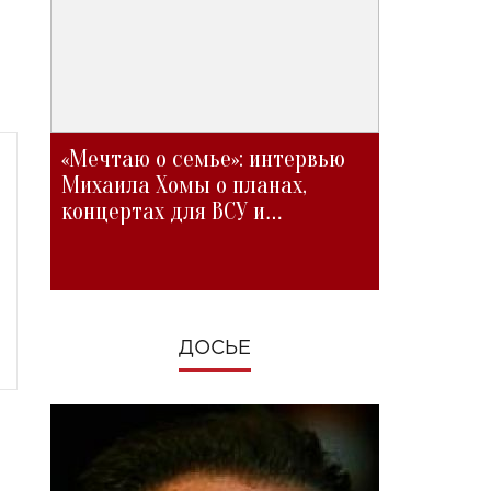
«Мечтаю о семье»: интервью
Михаила Хомы о планах,
концертах для ВСУ и
изменениях во время войны
ДОСЬЕ