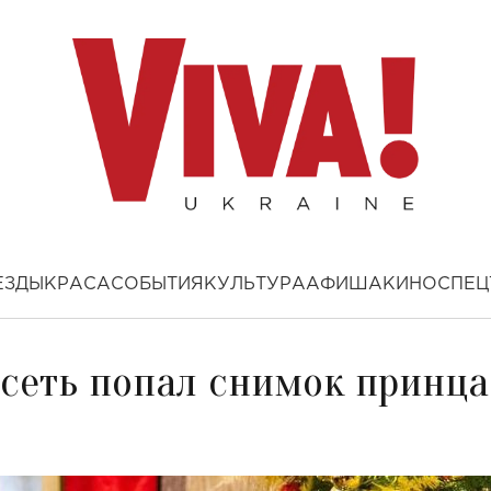
ЕЗДЫ
КРАСА
СОБЫТИЯ
КУЛЬТУРА
АФИША
КИНО
СПЕЦ
 сеть попал снимок принца