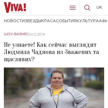
UK
НОВОСТИ
ЗВЕЗДЫ
КРАСА
СОБЫТИЯ
КУЛЬТУРА
АФ
24.12.2019
ШОУ-БИЗНЕС
Не узнаете! Как сейчас выглядит
Людмила Чаднова из Зважених та
щасливих?