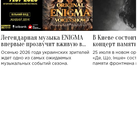
Легендарная музыка ENIGMA
В Киеве состои
впервые прозвучит вживую в
концерт памят
Украине: где состоится концерт
Клименко: более
Осенью 2026 года украинских зрителей
25 июля в новом op
исполнят песн
ждет одно из самых ожидаемых
«Де, Що, Інше» сос
музыкальных событий сезона.
памяти фронтмена
Михаила Клименко. 
особенный музыкал
посвященный артист
стало символом ис
настоящей любви.