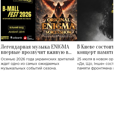
Легендарная музыка ENIGMA
В Киеве состои
впервые прозвучит вживую в
концерт памят
Украине: где состоится концерт
Клименко: более
Осенью 2026 года украинских зрителей
25 июля в новом op
исполнят песн
ждет одно из самых ожидаемых
«Де, Що, Інше» сос
музыкальных событий сезона.
памяти фронтмена
Михаила Клименко. 
особенный музыкал
посвященный артист
стало символом ис
настоящей любви.