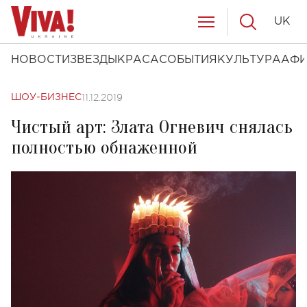
UK
НОВОСТИ
ЗВЕЗДЫ
КРАСА
СОБЫТИЯ
КУЛЬТУРА
АФ
11.12.2019
ШОУ-БИЗНЕС
Чистый арт: Злата Огневич снялась
полностью обнаженной