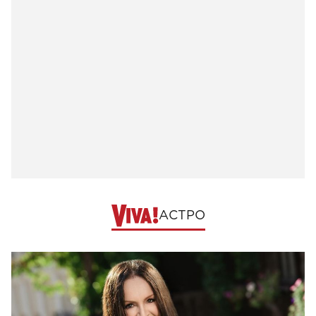
АСТРО