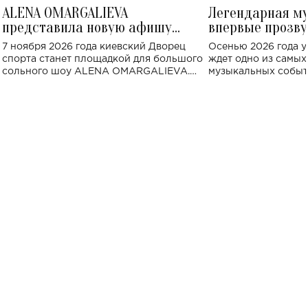
ALENA OMARGALIEVA
Легендарная м
представила новую афишу
впервые прозву
большого концерта во Дворце
Украине: где со
7 ноября 2026 года киевский Дворец
Осенью 2026 года у
спорта
спорта станет площадкой для большого
ждет одно из самы
сольного шоу ALENA OMARGALIEVA.
музыкальных событ
Концерт получил символичное название
«Не пьяная — влюбленная».