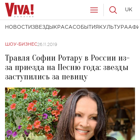
UK
НОВОСТИ
ЗВЕЗДЫ
КРАСА
СОБЫТИЯ
КУЛЬТУРА
АФ
26.11.2019
ШОУ-БИЗНЕС
Травля Софии Ротару в России из-
за приезда на Песню года: звезды
заступились за певицу