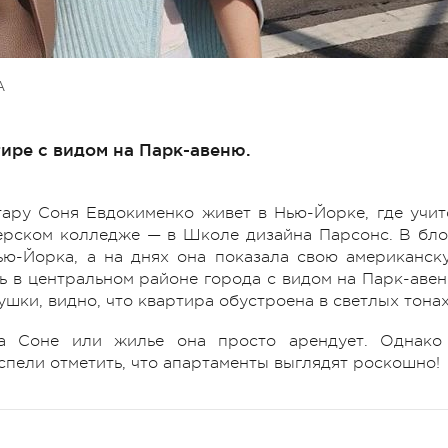
А
ире с видом на Парк-авеню.
тару Соня Евдокименко живет в Нью-Йорке, где учит
ерском колледже — в Школе дизайна Парсонс. В бло
ью-Йорка, а на днях она показала свою американск
сь в центральном районе города с видом на Парк-авен
ушки, видно, что квартира обустроена в светлых тона
ра Соне или жилье она просто арендует. Однако
спели отметить, что апартаменты выглядят роскошно