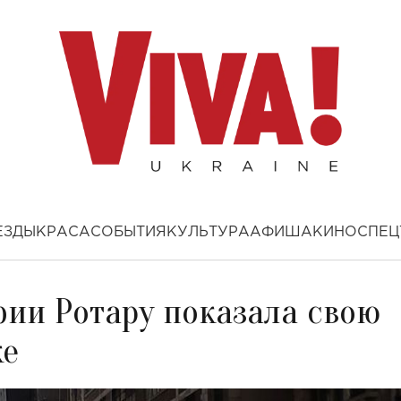
ЕЗДЫ
КРАСА
СОБЫТИЯ
КУЛЬТУРА
АФИША
КИНО
СПЕЦ
фии Ротару показала свою
ке