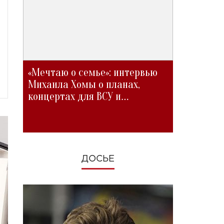
«Мечтаю о семье»: интервью
Михаила Хомы о планах,
концертах для ВСУ и
изменениях во время войны
ДОСЬЕ