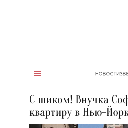
НОВОСТИ
ЗВ
С шиком! Внучка Со
квартиру в Нью-Йор