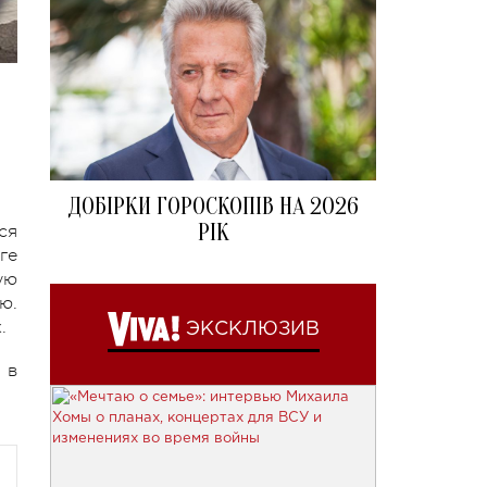
ДОБІРКИ ГОРОСКОПІВ НА 2026
РІК
ся
ге
ую
ю.
х.
ЭКСКЛЮЗИВ
 в
!