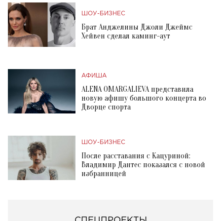
ШОУ-БИЗНЕС
Брат Анджелины Джоли Джеймс
Хейвен сделал каминг-аут
АФИША
ALENA OMARGALIEVA представила
новую афишу большого концерта во
Дворце спорта
ШОУ-БИЗНЕС
После расставания с Кацуриной:
Владимир Дантес показался с новой
избранницей
СПЕЦПРОЕКТЫ