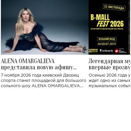
ALENA OMARGALIEVA
Легендарная м
представила новую афишу
впервые прозву
большого концерта во Дворце
Украине: где со
7 ноября 2026 года киевский Дворец
Осенью 2026 года у
спорта
спорта станет площадкой для большого
ждет одно из самы
сольного шоу ALENA OMARGALIEVA.
музыкальных событ
Концерт получил символичное название
«Не пьяная — влюбленная».