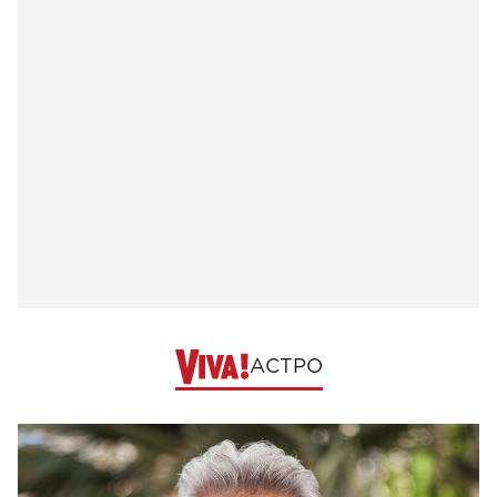
АСТРО