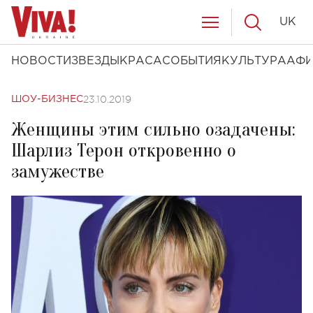
UK
НОВОСТИ
ЗВЕЗДЫ
КРАСА
СОБЫТИЯ
КУЛЬТУРА
АФ
23.10.2019
ШОУ-БИЗНЕС
Женщины этим сильно озадачены:
Шарлиз Терон откровенно о
замужестве