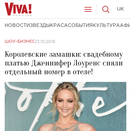
UK
НОВОСТИ
ЗВЕЗДЫ
КРАСА
СОБЫТИЯ
КУЛЬТУРА
АФ
23.10.2019
ШОУ-БИЗНЕС
Королевские замашки: свадебному
платью Дженнифер Лоуренс сняли
отдельный номер в отеле!