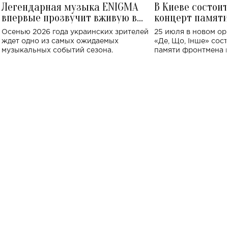
Легендарная музыка ENIGMA
В Киеве состои
впервые прозвучит вживую в
концерт памят
Украине: где состоится концерт
Клименко: более
Осенью 2026 года украинских зрителей
25 июля в новом op
исполнят песн
ждет одно из самых ожидаемых
«Де, Що, Інше» сос
музыкальных событий сезона.
памяти фронтмена
Михаила Клименко. 
особенный музыкал
посвященный артист
стало символом ис
настоящей любви.