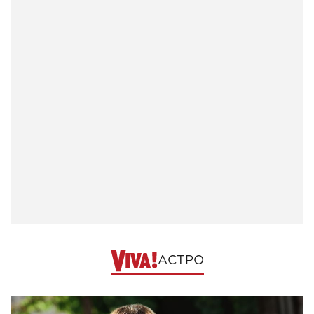
АСТРО