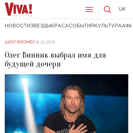
UK
НОВОСТИ
ЗВЕЗДЫ
КРАСА
СОБЫТИЯ
КУЛЬТУРА
АФ
16.10.2019
ШОУ-БИЗНЕС
Олег Винник выбрал имя для
будущей дочери