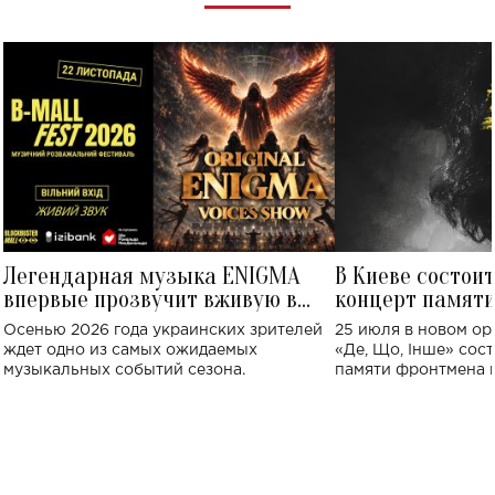
Легендарная музыка ENIGMA
В Киеве состои
впервые прозвучит вживую в
концерт памят
Украине: где состоится концерт
Клименко: более
Осенью 2026 года украинских зрителей
25 июля в новом op
исполнят песн
ждет одно из самых ожидаемых
«Де, Що, Інше» сос
музыкальных событий сезона.
памяти фронтмена
Михаила Клименко. 
особенный музыкал
посвященный артист
стало символом ис
настоящей любви.