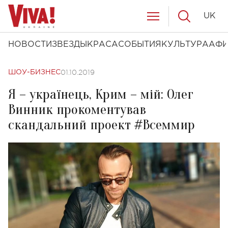
UK
НОВОСТИ
ЗВЕЗДЫ
КРАСА
СОБЫТИЯ
КУЛЬТУРА
АФ
01.10.2019
ШОУ-БИЗНЕС
Я – українець, Крим – мій: Олег
Винник прокоментував
скандальний проект #Всеммир