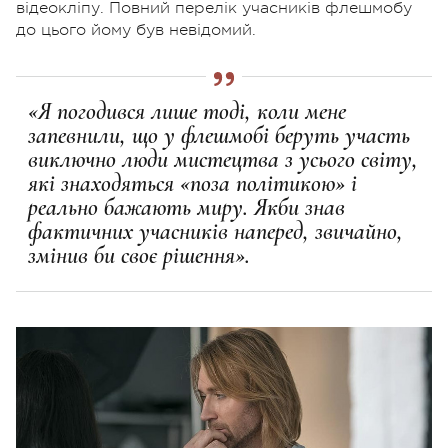
відеокліпу. Повний перелік учасників флешмобу
до цього йому був невідомий.
«Я погодився лише тоді, коли мене
запевнили, що у флешмобі беруть участь
виключно люди мистецтва з усього світу,
які знаходяться «поза політикою» і
реально бажають миру. Якби знав
фактичних учасників наперед, звичайно,
змінив би своє рішення».