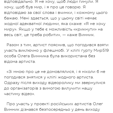
відповідально. Я не хочу, щоб люди гинули. Я
хочу, щоб був мир, і я про це говорю. Я
відповідаю за свої слова і вчинки, і кожному цього
бажаю. Мені здається, що у цьому світі немає
жодної адекватної людини, яка скаже: «Я не хочу
миру». Якщо у тебе є можливість «крикнути» на
весь світ, це треба робити», — каже Винник.
Разом з тим, артист пояснив, що погодився взяти
участь виключно у флешмобі. У кліпі гурту Мир519
особа Олега Винника була використана без
відома артиста.
«Зі мною про це не домовлялися, і я ніколи б не
погодився знятися у кліпі жодного артиста.
Одразу після виходу відеоролику ми звернулися
до організаторів з вимогою вилучити нашу
частину відео».
Про участь у проекті російських артистів Олег
Винник дізнався безпосередньо у день виходу