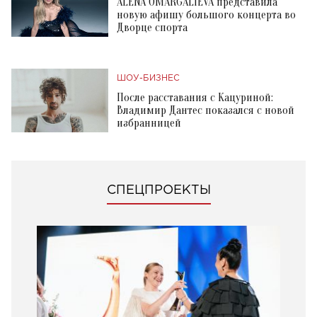
ALENA OMARGALIEVA представила
новую афишу большого концерта во
Дворце спорта
ШОУ-БИЗНЕС
После расставания с Кацуриной:
Владимир Дантес показался с новой
избранницей
СПЕЦПРОЕКТЫ