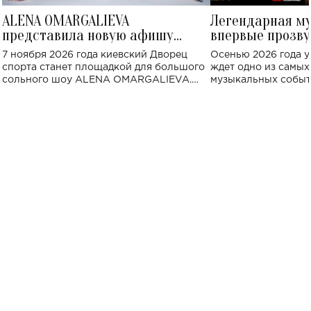
ALENA OMARGALIEVA
Легендарная м
представила новую афишу
впервые прозву
большого концерта во Дворце
Украине: где со
7 ноября 2026 года киевский Дворец
Осенью 2026 года у
спорта
спорта станет площадкой для большого
ждет одно из самы
сольного шоу ALENA OMARGALIEVA.
музыкальных событ
Концерт получил символичное название
«Не пьяная — влюбленная».