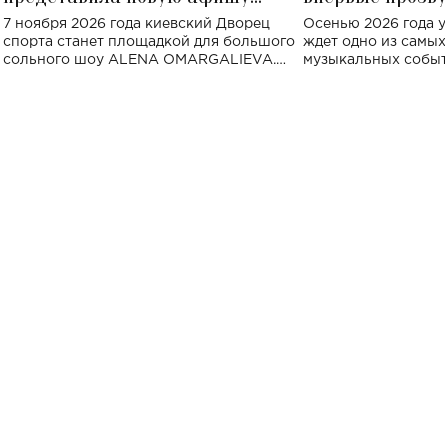
большого концерта во Дворце
Украине: где со
7 ноября 2026 года киевский Дворец
Осенью 2026 года у
спорта
спорта станет площадкой для большого
ждет одно из самы
сольного шоу ALENA OMARGALIEVA.
музыкальных событ
Концерт получил символичное название
«Не пьяная — влюбленная».