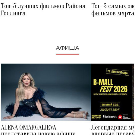
Топ-5 лучших фильмов Райана
Топ-5 самых о
Гослинга
фильмов марта 
посмотреть в к
АФИША
ALENA OMARGALIEVA
Легендарная м
представила новую афишу
впервые прозву