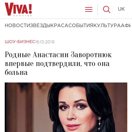
UK
НОВОСТИ
ЗВЕЗДЫ
КРАСА
СОБЫТИЯ
КУЛЬТУРА
АФ
16.10.2019
ШОУ-БИЗНЕС
Родные Анастасии Заворотнюк
впервые подтвердили, что она
больна