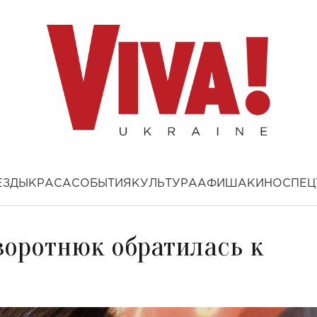
ЕЗДЫ
КРАСА
СОБЫТИЯ
КУЛЬТУРА
АФИША
КИНО
СПЕЦ
воротнюк обратилась к