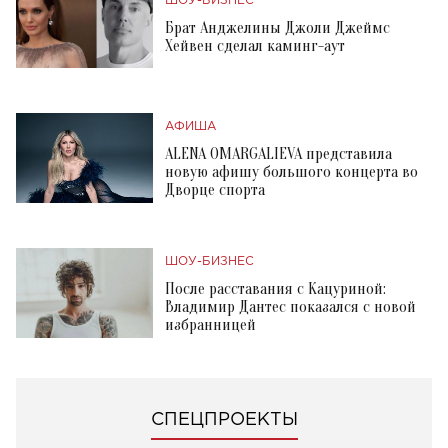
ШОУ-БИЗНЕС
Брат Анджелины Джоли Джеймс
Хейвен сделал каминг-аут
АФИША
ALENA OMARGALIEVA представила
новую афишу большого концерта во
Дворце спорта
ШОУ-БИЗНЕС
После расставания с Кацуриной:
Владимир Дантес показался с новой
избранницей
СПЕЦПРОЕКТЫ