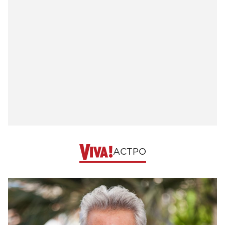
АСТРО