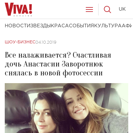
UK
НОВОСТИ
ЗВЕЗДЫ
КРАСА
СОБЫТИЯ
КУЛЬТУРА
АФ
04.10.2019
ШОУ-БИЗНЕС
Все налаживается? Счастливая
дочь Анастасии Заворотнюк
снялась в новой фотосессии