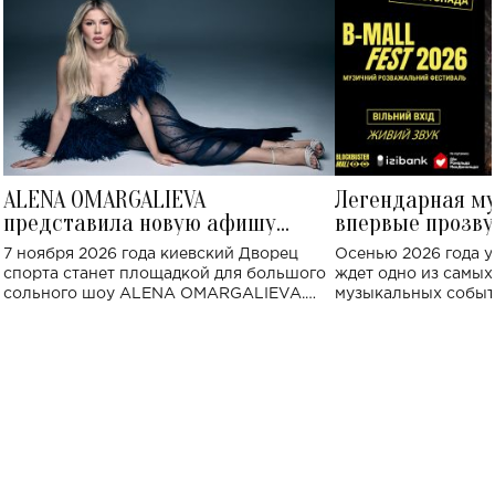
ALENA OMARGALIEVA
Легендарная м
представила новую афишу
впервые прозву
большого концерта во Дворце
Украине: где со
7 ноября 2026 года киевский Дворец
Осенью 2026 года у
спорта
спорта станет площадкой для большого
ждет одно из самы
сольного шоу ALENA OMARGALIEVA.
музыкальных событ
Концерт получил символичное название
«Не пьяная — влюбленная».