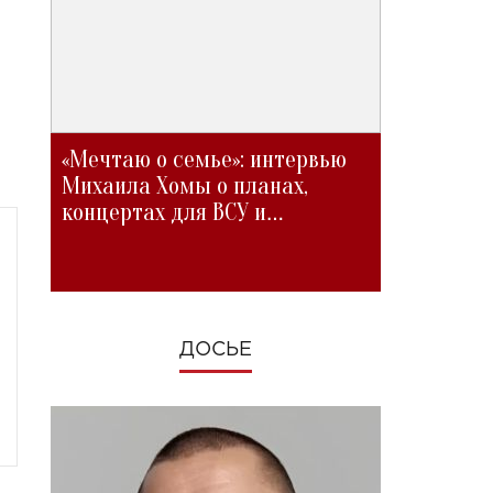
«Мечтаю о семье»: интервью
Михаила Хомы о планах,
концертах для ВСУ и
изменениях во время войны
ДОСЬЕ