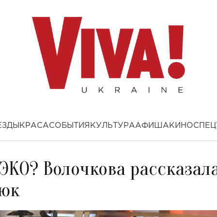
ЕЗДЫ
КРАСА
СОБЫТИЯ
КУЛЬТУРА
АФИША
КИНО
СПЕЦ
ЭКО? Волочкова рассказал
нюк