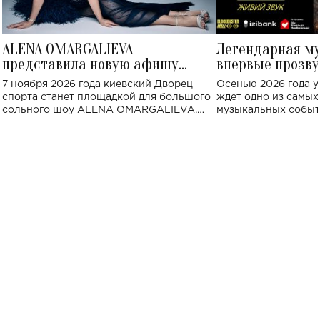
ALENA OMARGALIEVA
Легендарная м
представила новую афишу
впервые прозву
большого концерта во Дворце
Украине: где со
7 ноября 2026 года киевский Дворец
Осенью 2026 года у
спорта
спорта станет площадкой для большого
ждет одно из самы
сольного шоу ALENA OMARGALIEVA.
музыкальных событ
Концерт получил символичное название
«Не пьяная — влюбленная».