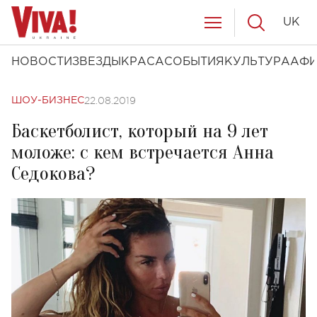
UK
НОВОСТИ
ЗВЕЗДЫ
КРАСА
СОБЫТИЯ
КУЛЬТУРА
АФ
22.08.2019
ШОУ-БИЗНЕС
Баскетболист, который на 9 лет
моложе: с кем встречается Анна
Седокова?