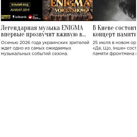
Легендарная музыка ENIGMA
В Киеве состои
впервые прозвучит вживую в
концерт памят
Украине: где состоится концерт
Клименко: более
Осенью 2026 года украинских зрителей
25 июля в новом op
исполнят песн
ждет одно из самых ожидаемых
«Де, Що, Інше» сос
музыкальных событий сезона.
памяти фронтмена
Михаила Клименко. 
особенный музыкал
посвященный артист
стало символом ис
настоящей любви.