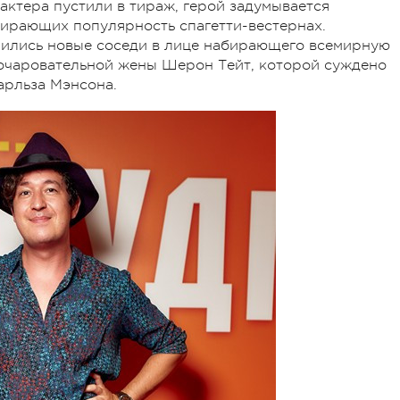
 актера пустили в тираж, герой задумывается
бирающих популярность спагетти-вестернах.
лились новые соседи в лице набирающего всемирную
 очаровательной жены Шерон Тейт, которой суждено
арльза Мэнсона.