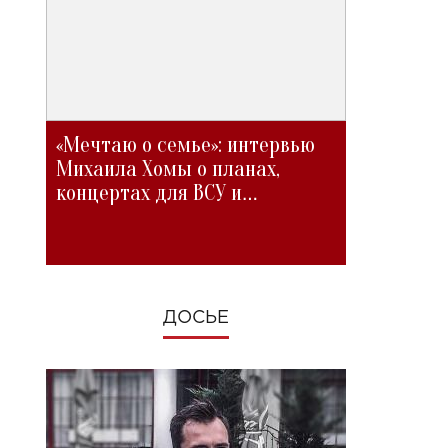
«Мечтаю о семье»: интервью
Михаила Хомы о планах,
концертах для ВСУ и
изменениях во время войны
ДОСЬЕ