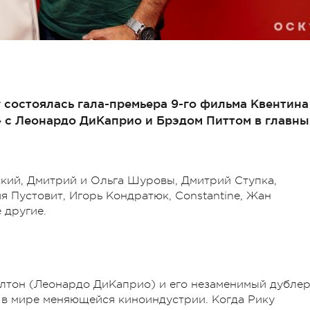
er состоялась гала-премьера 9-го фильма Квентина
 с Леонардо ДиКаприо и Брэдом Питтом в главны
ский, Дмитрий и Ольга Шуровы, Дмитрий Ступка,
я Пустовит, Игорь Кондратюк, Constantine, Жан
 другие.
лтон (Леонардо ДиКаприо) и его незаменимый дубле
 в мире меняющейся киноиндустрии. Когда Рику