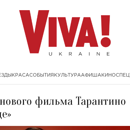
ЕЗДЫ
КРАСА
СОБЫТИЯ
КУЛЬТУРА
АФИША
КИНО
СПЕЦ
 нового фильма Тарантино
де»