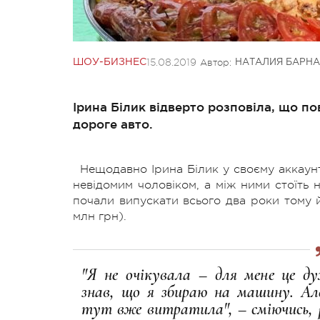
15.08.2019
Автор:
ШОУ-БИЗНЕС
НАТАЛИЯ БАРНА
Ірина Білик відверто розповіла, що по
дороге авто.
Нещодавно Ірина Білик у своєму аккаунт
невідомим чоловіком, а між ними стоїть
почали випускати всього два роки тому й 
млн грн).
"Я не очікувала – для мене це д
знав, що я збираю на машину. Але
тут вже витратила", – сміючись, р