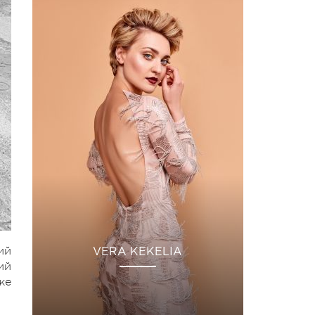
ий
VERA KEKELIA
ий
же