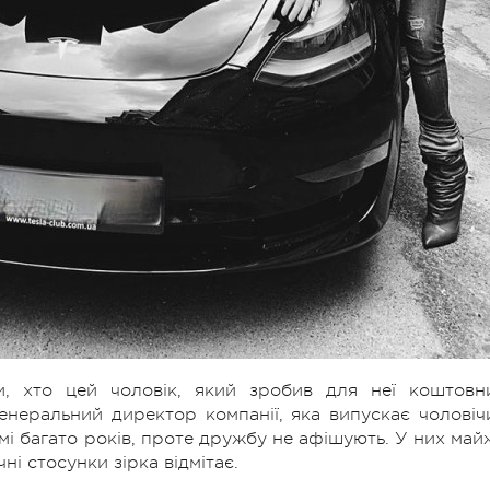
и, хто цей чоловік, який зробив для неї коштовн
 генеральний директор компанії, яка випускає чоловіч
омі багато років, проте дружбу не афішують. У них май
ні стосунки зірка відмітає.