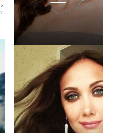
и.
и,