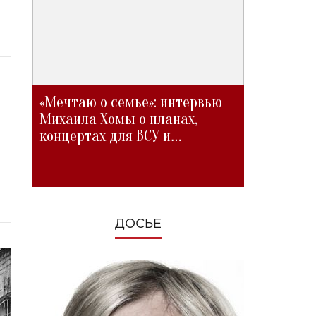
«Мечтаю о семье»: интервью
Михаила Хомы о планах,
концертах для ВСУ и
изменениях во время войны
ДОСЬЕ