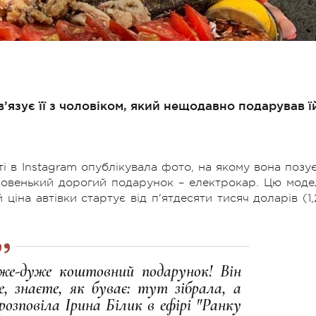
в’язує її з чоловіком, який нещодавно подарував ї
і в Instagram опублікувала фото, на якому вона позує
 новенький дорогий подарунок – електрокар. Цю моде
ціна автівки стартує від п'ятдесяти тисяч доларів (1,
уже-дуже коштовний подарунок! Він
, знаєте, як буває: тут зібрала, а
озповіла Ірина Білик в ефірі "Ранку