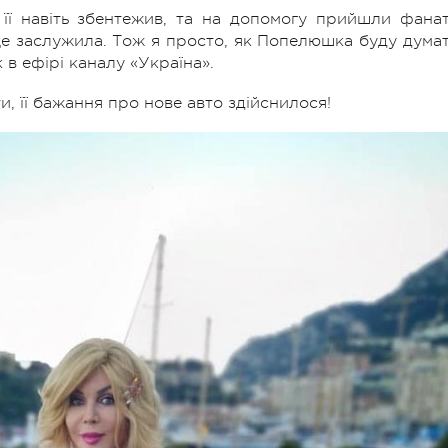
 її навіть збентежив, та на допомогу прийшли фанат
це заслужила. Тож я просто, як Попелюшка буду думат
 в ефірі каналу «Україна».
и, її бажання про нове авто здійснилося!