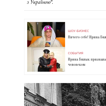
з Україною".
ШОУ-БИЗНЕС
Ничего себе! Ирина Би
СОБЫТИЯ
Ирина Билык призналас
человеком