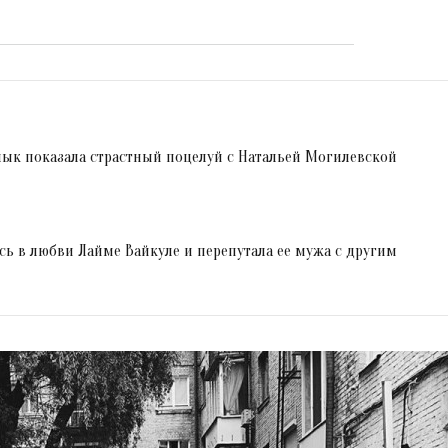
лык показала страстный поцелуй с Натальей Могилевской
ь в любви Лайме Вайкуле и перепутала ее мужа с другим