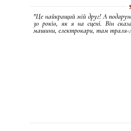
"Це найкращий мій друг! А подарун
30 років, як я на сцені. Він ска
машини, електрокари, там траля-ля