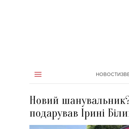
НОВОСТИ
ЗВ
Новий шанувальник?
подарував Ірині Біли