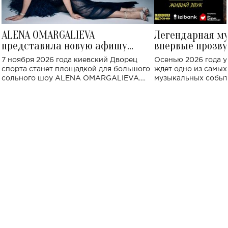
ALENA OMARGALIEVA
Легендарная м
представила новую афишу
впервые прозву
большого концерта во Дворце
Украине: где со
7 ноября 2026 года киевский Дворец
Осенью 2026 года у
спорта
спорта станет площадкой для большого
ждет одно из самы
сольного шоу ALENA OMARGALIEVA.
музыкальных событ
Концерт получил символичное название
«Не пьяная — влюбленная».