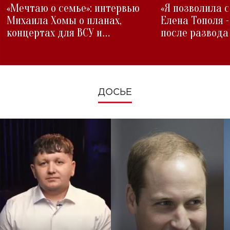
«Мечтаю о семье»: интервью
«Я позволила 
Михаила Хомы о планах,
Елена Тополя 
концертах для ВСУ и
после развода
изменениях во время войны
ДОСЬЕ