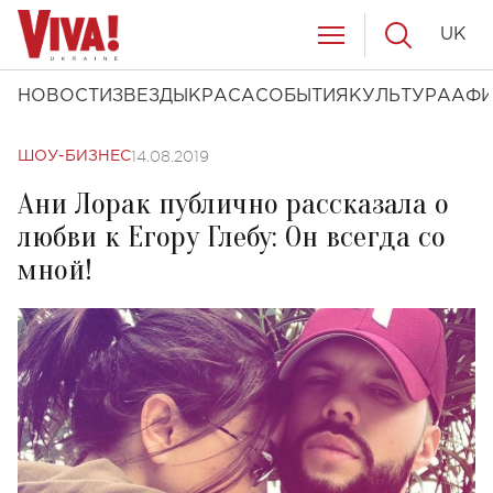
UK
НОВОСТИ
ЗВЕЗДЫ
КРАСА
СОБЫТИЯ
КУЛЬТУРА
АФ
14.08.2019
ШОУ-БИЗНЕС
Ани Лорак публично рассказала о
любви к Егору Глебу: Он всегда со
мной!