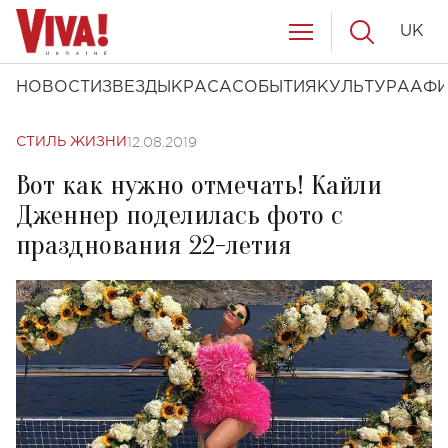
UK
НОВОСТИ
ЗВЕЗДЫ
КРАСА
СОБЫТИЯ
КУЛЬТУРА
АФ
12.08.2019
СТИЛЬ ЖИЗНИ
Вот как нужно отмечать! Кайли
Дженнер поделилась фото с
празднования 22-летия