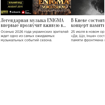
Легендарная музыка ENIGMA
В Киеве состои
впервые прозвучит вживую в
концерт памят
Украине: где состоится концерт
Клименко: более
Осенью 2026 года украинских зрителей
25 июля в новом op
исполнят песн
ждет одно из самых ожидаемых
«Де, Що, Інше» сос
музыкальных событий сезона.
памяти фронтмена
Михаила Клименко. 
особенный музыкал
посвященный артист
стало символом ис
настоящей любви.