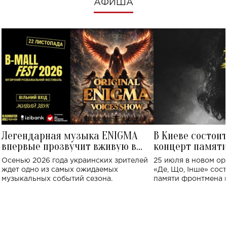
АФИША
Легендарная музыка ENIGMA
В Киеве состои
впервые прозвучит вживую в
концерт памят
Украине: где состоится концерт
Клименко: более
Осенью 2026 года украинских зрителей
25 июля в новом op
исполнят песн
ждет одно из самых ожидаемых
«Де, Що, Інше» сос
музыкальных событий сезона.
памяти фронтмена
Михаила Клименко. 
особенный музыкал
посвященный артист
стало символом ис
настоящей любви.