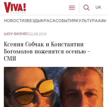
UK
НОВОСТИ
ЗВЕЗДЫ
КРАСА
СОБЫТИЯ
КУЛЬТУРА
АФ
02.08.2019
ШОУ-БИЗНЕС
Ксения Собчак и Константин
Богомолов поженятся осенью -
СМИ