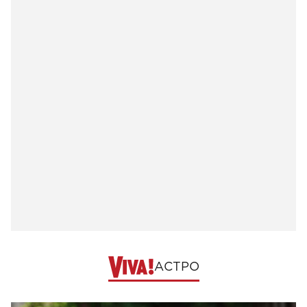
АСТРО