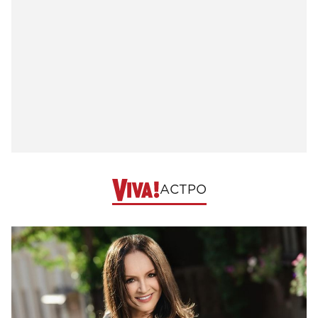
АСТРО