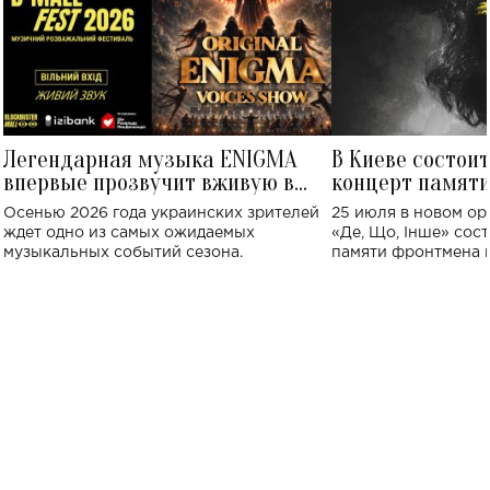
Легендарная музыка ENIGMA
В Киеве состои
впервые прозвучит вживую в
концерт памят
Украине: где состоится концерт
Клименко: более
Осенью 2026 года украинских зрителей
25 июля в новом op
исполнят песн
ждет одно из самых ожидаемых
«Де, Що, Інше» сос
музыкальных событий сезона.
памяти фронтмена
Михаила Клименко. 
особенный музыкал
посвященный артист
стало символом ис
настоящей любви.