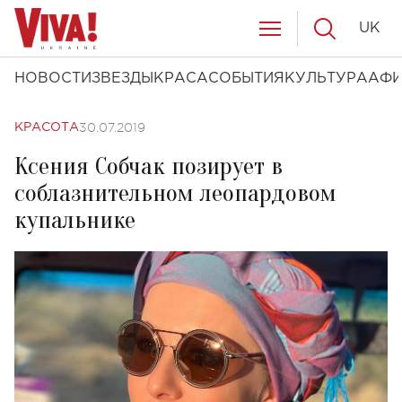
UK
НОВОСТИ
ЗВЕЗДЫ
КРАСА
СОБЫТИЯ
КУЛЬТУРА
АФ
30.07.2019
КРАСОТА
Ксения Собчак позирует в
соблазнительном леопардовом
купальнике