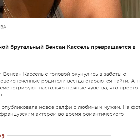
ОВА
ной брутальный Венсан Кассель превращается в
 Венсан Кассель с головой окунулись в заботы о
новоиспеченные родители всегда стараются найти. А н
демонстрируют настолько нежные чувства, что просто
в.
аки опубликовала новое селфи с любимым мужем. На фо
 французским актером во время романтического