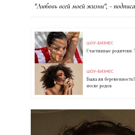
"Любовь всей моей жизни", - подпис
ШОУ-БИЗНЕС
Счастливые родители: 
ШОУ-БИЗНЕС
Была ли беременность?
после родов