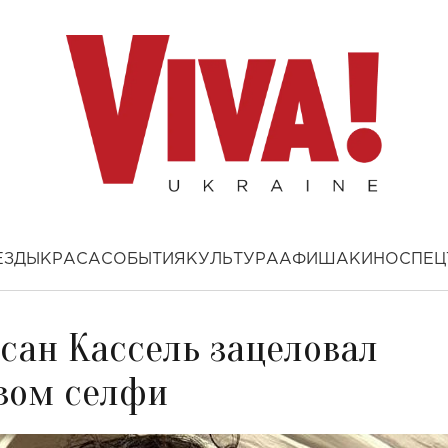
ЕЗДЫ
КРАСА
СОБЫТИЯ
КУЛЬТУРА
АФИША
КИНО
СПЕЦ
нсан Кассель зацеловал
вом селфи