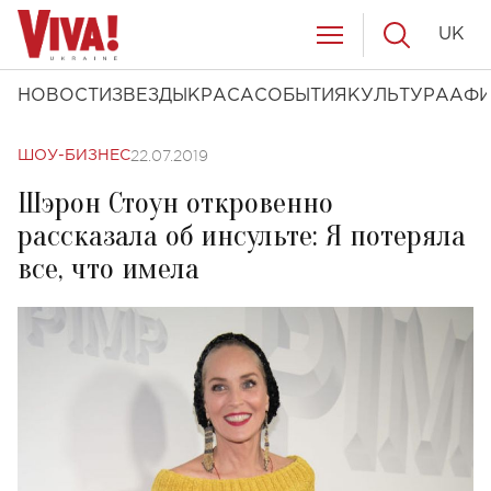
UK
НОВОСТИ
ЗВЕЗДЫ
КРАСА
СОБЫТИЯ
КУЛЬТУРА
АФ
22.07.2019
ШОУ-БИЗНЕС
Шэрон Стоун откровенно
рассказала об инсульте: Я потеряла
все, что имела