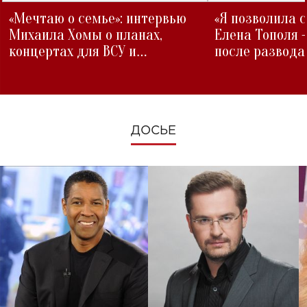
«Мечтаю о семье»: интервью
«Я позволила 
Михаила Хомы о планах,
Елена Тополя 
концертах для ВСУ и
после развода
изменениях во время войны
ДОСЬЕ