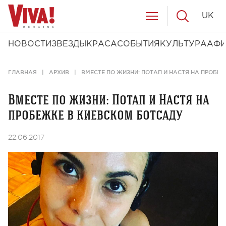
UK
НОВОСТИ
ЗВЕЗДЫ
КРАСА
СОБЫТИЯ
КУЛЬТУРА
АФ
ГЛАВНАЯ
АРХИВ
ВМЕСТЕ ПО ЖИЗНИ: ПОТАП И НАСТЯ НА ПРОБЕ
Вместе по жизни: Потап и Настя на
пробежке в киевском ботсаду
22.06.2017