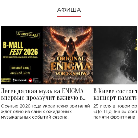
АФИША
Легендарная музыка ENIGMA
В Киеве состои
впервые прозвучит вживую в
концерт памят
Украине: где состоится концерт
Клименко: более
Осенью 2026 года украинских зрителей
25 июля в новом op
исполнят песн
ждет одно из самых ожидаемых
«Де, Що, Інше» сос
музыкальных событий сезона.
памяти фронтмена
Михаила Клименко. 
особенный музыкал
посвященный артист