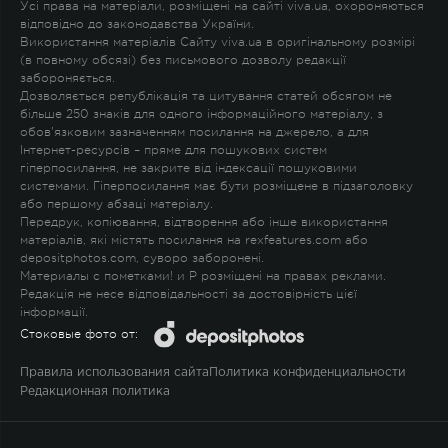
Усі права на матеріали, розміщені на сайті viva.ua, охороняються
відповідно до законодавства України.
Використання матеріалів Сайту viva.ua в оригінальному розмірі
(в повному обсязі) без письмового дозволу редакції
забороняється.
Дозволяється републікація та цитування статей обсягом не
більше 250 знаків для одного інформаційного матеріалу, з
обов'язковим зазначенням посилання на джерело, а для
Інтернет-ресурсів – пряме для пошукових систем
гіперпосилання, не закрите від індексації пошуковими
системами. Гіперпосилання має бути розміщене в підзаголовку
або першому абзаці матеріалу.
Передрук, копіювання, відтворення або інше використання
матеріалів, які містять посилання на rexfeatures.com або
depositphotos.com, суворо заборонені.
Материалы с пометками
!
и
P
розміщені на правах реклами.
Редакція не несе відповідальності за достовірність цієї
інформації.
Стоковые фото от:
Правила использования сайта
Политика конфиденциальности
Редакционная политика