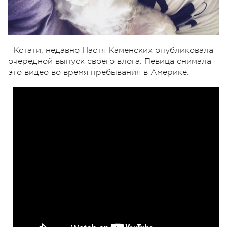
Кстати, недавно Настя Каменских опубликовала
очередной выпуск своего влога. Певица снимала
это видео во время пребывания в Америке.