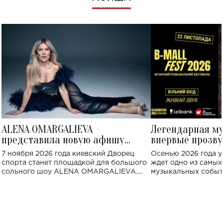
ALENA OMARGALIEVA
Легендарная м
представила новую афишу
впервые прозву
большого концерта во Дворце
Украине: где со
7 ноября 2026 года киевский Дворец
Осенью 2026 года у
спорта
спорта станет площадкой для большого
ждет одно из самы
сольного шоу ALENA OMARGALIEVA.
музыкальных событ
Концерт получил символичное название
«Не пьяная — влюбленная».