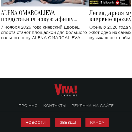
ALENA OMARGALIEVA
Легендарная м
представила новую афишу
впервые прозву
большого концерта во Дворце
Украине: где со
7 ноября 2026 года киевский Дворец
Осенью 2026 года у
спорта
спорта станет площадкой для большого
ждет одно из самы
сольного шоу ALENA OMARGALIEVA.
музыкальных событ
Концерт получил символичное название
«Не пьяная — влюбленная».
ПРО НАС
КОНТАКТЫ
РЕКЛАМА НА САЙТЕ
НОВОСТИ
ЗВЕЗДЫ
КРАСА