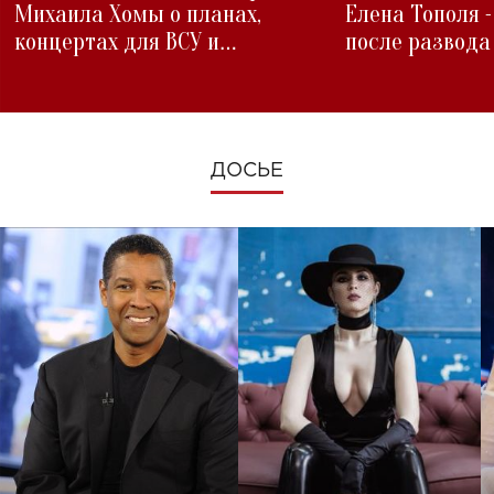
Михаила Хомы о планах,
Елена Тополя 
концертах для ВСУ и
после развода
изменениях во время войны
ДОСЬЕ