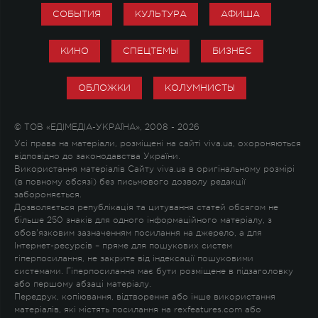
СОБЫТИЯ
КУЛЬТУРА
АФИША
КИНО
СПЕЦТЕМЫ
БИЗНЕС
ОБЛОЖКИ
КОЛУМНИСТЫ
© ТОВ «ЕДІМЕДІА-УКРАЇНА», 2008 - 2026
Усі права на матеріали, розміщені на сайті viva.ua, охороняються
відповідно до законодавства України.
Використання матеріалів Сайту viva.ua в оригінальному розмірі
(в повному обсязі) без письмового дозволу редакції
забороняється.
Дозволяється републікація та цитування статей обсягом не
більше 250 знаків для одного інформаційного матеріалу, з
обов'язковим зазначенням посилання на джерело, а для
Інтернет-ресурсів – пряме для пошукових систем
гіперпосилання, не закрите від індексації пошуковими
системами. Гіперпосилання має бути розміщене в підзаголовку
або першому абзаці матеріалу.
Передрук, копіювання, відтворення або інше використання
матеріалів, які містять посилання на rexfeatures.com або