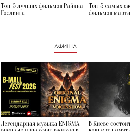
Топ-5 лучших фильмов Райана
Топ-5 самых о
Гослинга
фильмов марта 
посмотреть в к
АФИША
Легендарная музыка ENIGMA
В Киеве состои
впервые прозвучит вживую в
концерт памят