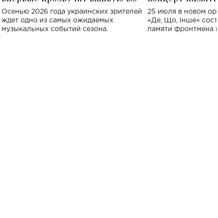
Украине: где состоится концерт
Клименко: более
Осенью 2026 года украинских зрителей
25 июля в новом op
исполнят песн
ждет одно из самых ожидаемых
«Де, Що, Інше» сос
музыкальных событий сезона.
памяти фронтмена
Михаила Клименко. 
особенный музыкал
посвященный артист
стало символом ис
настоящей любви.