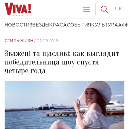
UK
НОВОСТИ
ЗВЕЗДЫ
КРАСА
СОБЫТИЯ
КУЛЬТУРА
АФ
02.08.2018
СТИЛЬ ЖИЗНИ
Зважені та щасливі: как выглядит
победительница шоу спустя
четыре года