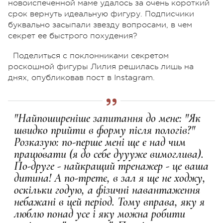
новоиспеченной маме удалось за очень короткий
срок вернуть идеальную фигуру. Подписчики
буквально засыпали звезду вопросами, в чем
секрет ее быстрого похудения?
Поделиться с поклонниками секретом
роскошной фигуры Лилия решилась лишь на
днях, опубликовав пост в Instagram.
"Найпоширеніше запитання до мене: "Як
швидко прийти в форму після пологів?"
Розказую: по-перше мені ще є над чим
працювати (я до себе дуууже вимоглива).
По-друге - найкращий тренажер - це ваша
дитина! А по-третє, в зал я ще не ходжу,
оскільки годую, а фізичні навантаження
небажані в цей період. Тому вправа, яку я
люблю понад усе і яку можна робити