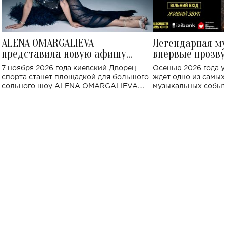
ALENA OMARGALIEVA
Легендарная м
представила новую афишу
впервые прозву
большого концерта во Дворце
Украине: где со
7 ноября 2026 года киевский Дворец
Осенью 2026 года у
спорта
спорта станет площадкой для большого
ждет одно из самы
сольного шоу ALENA OMARGALIEVA.
музыкальных событ
Концерт получил символичное название
«Не пьяная — влюбленная».