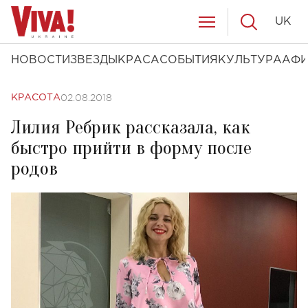
UK
НОВОСТИ
ЗВЕЗДЫ
КРАСА
СОБЫТИЯ
КУЛЬТУРА
АФ
02.08.2018
КРАСОТА
Лилия Ребрик рассказала, как
быстро прийти в форму после
родов