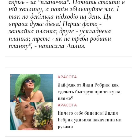
скрізь - це "планочка". Почніть стояти в
ній хвилину, а потім збільшуйте час. І
так по декілька підходів на день. Ця
вправа дуже дієва! Перше фото -
звичайна планка; друге - ускладнена
планка; третє - як не треба робити
планку", - написала Лилия.
КРАСОТА
Лайфхак от Лили Ребрик: как
сделать быструю прическу на
пляже?
КРАСОТА
Ничего себе бицепсы! Лилия
Ребрик удивила накаченными
руками