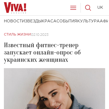
UK
НОВОСТИ
ЗВЕЗДЫ
КРАСА
СОБЫТИЯ
КУЛЬТУРА
АФ
02.10.2023
СТИЛЬ ЖИЗНИ
Известный фитнес-тренер
запускает онлайн-опрос об
украинских женщинах