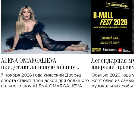
ALENA OMARGALIEVA
Легендарная м
представила новую афишу
впервые прозву
большого концерта во Дворце
Украине: где со
7 ноября 2026 года киевский Дворец
Осенью 2026 года у
спорта
спорта станет площадкой для большого
ждет одно из самы
сольного шоу ALENA OMARGALIEVA.
музыкальных событ
Концерт получил символичное название
«Не пьяная — влюбленная».