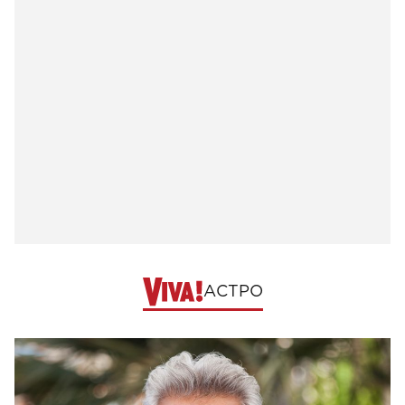
АСТРО