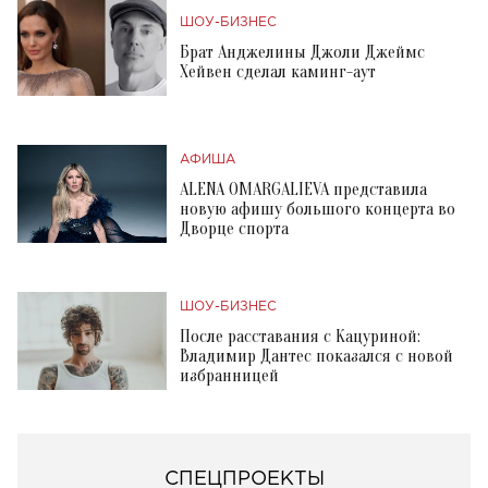
ШОУ-БИЗНЕС
Брат Анджелины Джоли Джеймс
Хейвен сделал каминг-аут
АФИША
ALENA OMARGALIEVA представила
новую афишу большого концерта во
Дворце спорта
ШОУ-БИЗНЕС
После расставания с Кацуриной:
Владимир Дантес показался с новой
избранницей
СПЕЦПРОЕКТЫ