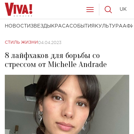
UK
НОВОСТИ
ЗВЕЗДЫ
КРАСА
СОБЫТИЯ
КУЛЬТУРА
АФ
04.04.2023
СТИЛЬ ЖИЗНИ
8 лайфхаков для борьбы со
стрессом от Michelle Andrade