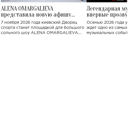
ALENA OMARGALIEVA
Легендарная м
представила новую афишу
впервые прозву
большого концерта во Дворце
Украине: где со
7 ноября 2026 года киевский Дворец
Осенью 2026 года у
спорта
спорта станет площадкой для большого
ждет одно из самы
сольного шоу ALENA OMARGALIEVA.
музыкальных событ
Концерт получил символичное название
«Не пьяная — влюбленная».