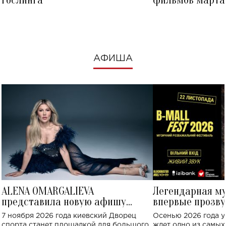
посмотреть в к
АФИША
ALENA OMARGALIEVA
Легендарная м
представила новую афишу
впервые прозву
большого концерта во Дворце
Украине: где со
7 ноября 2026 года киевский Дворец
Осенью 2026 года у
спорта
спорта станет площадкой для большого
ждет одно из самы