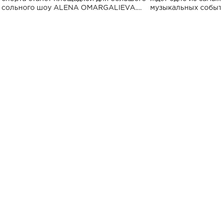
сольного шоу ALENA OMARGALIEVA.
музыкальных событ
Концерт получил символичное название
«Не пьяная — влюбленная».