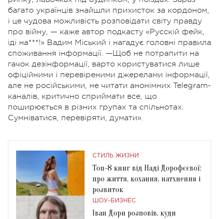
багато українців знайшли прихисток за кордоном,
і це чудова можливість розповідати світу правду
про війну, — каже автор подкасту «Русскій фейк,
іді на***!» Вадим Міський і нагадує головні правила
споживання інформації. —Щоб не потрапити на
гачок дезінформації, варто користуватися лише
офіційними і перевіреними джерелами інформації,
але не російськими, не читати анонімних Telegram-
каналів, критично сприймати все, що
поширюється в різних групах та спільнотах.
Сумніватися, перевіряти, думати».
СТИЛЬ ЖИЗНИ
Топ-8 книг від Наді Дорофєєвої:
про життя, кохання, натхнення і
розвиток
ШОУ-БИЗНЕС
Іван Дорн розповів, куди