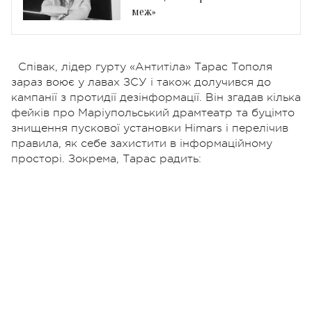
меж»
Співак, лідер гурту «Антитіла» Тарас Тополя
зараз воює у лавах ЗСУ і також долучився до
кампанії з протидії дезінформації. Він згадав кілька
фейків про Маріупольський драмтеатр та буцімто
знищення пускової установки Himars і перелічив
правила, як себе захистити в інформаційному
просторі. Зокрема, Тарас радить: