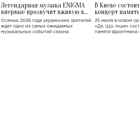
Легендарная музыка ENIGMA
В Киеве состои
впервые прозвучит вживую в
концерт памят
Украине: где состоится концерт
Клименко: более
Осенью 2026 года украинских зрителей
25 июля в новом op
исполнят песн
ждет одно из самых ожидаемых
«Де, Що, Інше» сос
музыкальных событий сезона.
памяти фронтмена
Михаила Клименко. 
особенный музыкал
посвященный артист
стало символом ис
настоящей любви.