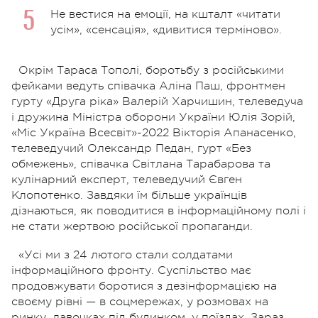
Не вестися на емоції, на кшталт «читати
усім», «сенсація», «дивитися терміново».
Окрім Тараса Тополі, боротьбу з російськими
фейками ведуть співачка Аліна Паш, фронтмен
гурту «Друга ріка» Валерій Харчишин, телеведуча
і дружина Міністра оборони України Юлія Зорій,
«Міс Україна Всесвіт»-2022 Вікторія Апанасенко,
телеведучий Олександр Педан, гурт «Без
обмежень», співачка Світлана Тарабарова та
кулінарний експерт, телеведучий Євген
Клопотенко. Завдяки їм більше українців
дізнаються, як поводитися в інформаційному полі і
не стати жертвою російської пропаганди.
«Усі ми з 24 лютого стали солдатами
інформаційного фронту. Суспільство має
продовжувати боротися з дезінформацією на
своєму рівні — в соцмережах, у розмовах на
ринку, лавочках під будинком, у поїздах. Зараз