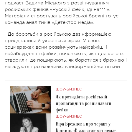
подкаст Вадима Міського з розвінчуванням
російських фейків «Русскій фейк, іді на***!».
Матеріали спростувань російської брехні готує
команда аналітиків «Детектор медіа».
До боротьби з російською дезінформацією
приєдналися й українські зірки. У своїх
соцмережах вони розвінчують найсвіжіші і
найабсурдніші фейки, пояснюють, як і для чого їх
створили, де поширюють, як боротися з брехнею і
нагадують про важливість інформаційної гігієни.
ШОУ-БИЗНЕС
Як протидіяти російській
пропаганді та розпізнавати
фейки
ШОУ-БИЗНЕС
Віра Брежнєва про теракт у
Вінниці: «В жорстокості немає