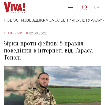
UK
НОВОСТИ
ЗВЕЗДЫ
КРАСА
СОБЫТИЯ
КУЛЬТУРА
АФ
12.08.2022
СТИЛЬ ЖИЗНИ
Зірки проти фейків: 5 правил
поведінки в інтернеті від Тараса
Тополі