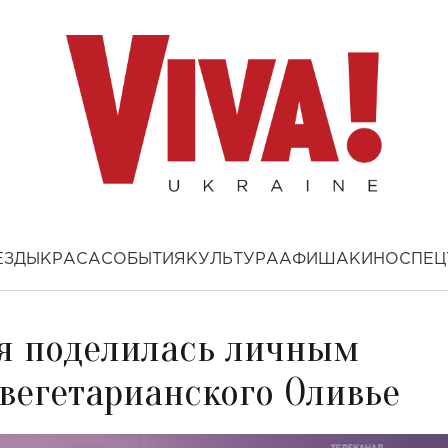
ЕЗДЫ
КРАСА
СОБЫТИЯ
КУЛЬТУРА
АФИША
КИНО
СПЕЦ
я поделилась личным
вегетарианского Оливье